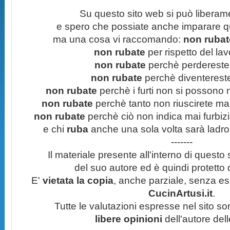
Su questo sito web si può liberam
e spero che possiate anche imparare q
ma una cosa vi raccomando:
non rubate
non rubate
per rispetto del lavo
non rubate
perchè perdereste 
non rubate
perchè diventereste 
non rubate
perchè i furti non si possono
non rubate
perchè tanto non riuscirete mai 
non rubate
perchè ciò non indica mai furbizi
e chi
ruba
anche una sola volta sarà ladro
-------
Il materiale presente all'interno di questo s
del suo autore ed è quindi protetto
E'
vietata la copia
, anche parziale, senza esp
CucinArtusi.it
.
Tutte le valutazioni espresse nel sito s
libere opinioni
dell'autore del