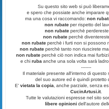
Su questo sito web si può liberam
e spero che possiate anche imparare q
ma una cosa vi raccomando:
non rubate
non rubate
per rispetto del lavo
non rubate
perchè perdereste 
non rubate
perchè diventereste 
non rubate
perchè i furti non si possono
non rubate
perchè tanto non riuscirete mai 
non rubate
perchè ciò non indica mai furbizi
e chi
ruba
anche una sola volta sarà ladro
-------
Il materiale presente all'interno di questo s
del suo autore ed è quindi protetto
E'
vietata la copia
, anche parziale, senza esp
CucinArtusi.it
.
Tutte le valutazioni espresse nel sito s
libere opinioni
dell'autore del