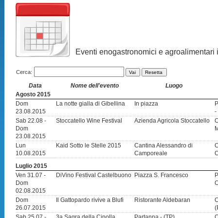
Eventi enogastronomici e agroalimentari in
Cerca:
Vai
Resetta
Data
Nome dell'evento
Luogo
Agosto 2015
Dom
La notte gialla di Gibellina
In piazza
P
23.08.2015
-
Sab 22.08 -
Stoccatello Wine Festival
Azienda Agricola Stoccatello
C
Dom
M
23.08.2015
Lun
Kaid Sotto le Stelle 2015
Cantina Alessandro di
C
10.08.2015
Camporeale
C
Luglio 2015
Ven 31.07 -
DiVino Festival Castelbuono
Piazza S. Francesco
P
Dom
C
02.08.2015
Dom
Il Gattopardo rivive a Blufi
Ristorante Aldebaran
C
26.07.2015
(
Sab 25.07 -
3a Sagra della Cipolla
Partanna - (TP)
C