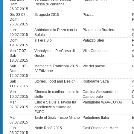
Dom
Rossa di Partanna
26.07.2015
Gio 23.07 -
Stragusto 2015
Piazza
P
Dom
P
26.07.2015
Lun
Abbirriamo la Pizza con la
Pizzeria La Braciera
V
20.07.2015
Bufala
Q
Dom
a' Fera Bio
Palazzo Steri
P
19.07.2015
Ven 17.07 -
Vinhalykos - PerCorso di
Villa Comunale
A
Sab
Gusto
(
18.07.2015
Sab 11.07 -
Memorie e Tradizioni 2015 -
Vie del paese
G
Dom
IV Edizione.
12.07.2015
Sab
Stories, Food and Design
Ristorante Satra
v
11.07.2015
-
Ven
Cinema in cantina... sotto le
Cantina Alessandro di
C
10.07.2015
stelle
Camporeale
C
Mar
Cibo e Salute a Tavola tra
Padiglione WAA-CONAF
E
07.07.2015
eccellenze siciliane ad
EXPO
Mar
Taste of Sicily - Expo Milano
Padiglione Italia
E
07.07.2015
Lun
Notte Rosé 2015
Oasi Osteria del Mare
V
06.07.2015
L