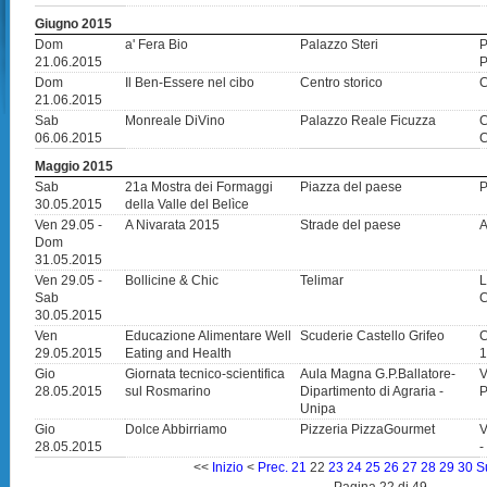
Giugno 2015
Dom
a' Fera Bio
Palazzo Steri
P
21.06.2015
Dom
Il Ben-Essere nel cibo
Centro storico
C
21.06.2015
Sab
Monreale DiVino
Palazzo Reale Ficuzza
C
06.06.2015
C
Maggio 2015
Sab
21a Mostra dei Formaggi
Piazza del paese
P
30.05.2015
della Valle del Belìce
Ven 29.05 -
A Nivarata 2015
Strade del paese
A
Dom
31.05.2015
Ven 29.05 -
Bollicine & Chic
Telimar
L
Sab
C
30.05.2015
Ven
Educazione Alimentare Well
Scuderie Castello Grifeo
C
29.05.2015
Eating and Health
1
Gio
Giornata tecnico-scientifica
Aula Magna G.P.Ballatore-
V
28.05.2015
sul Rosmarino
Dipartimento di Agraria -
Unipa
Gio
Dolce Abbirriamo
Pizzeria PizzaGourmet
V
28.05.2015
-
<<
Inizio
<
Prec.
21
22
23
24
25
26
27
28
29
30
S