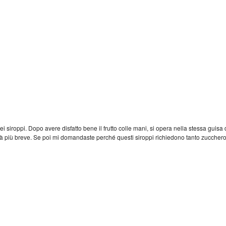
 dei siroppi. Dopo avere disfatto bene il frutto colle mani, si opera nella stessa guis
rà più breve. Se poi mi domandaste perché questi siroppi richiedono tanto zucchero