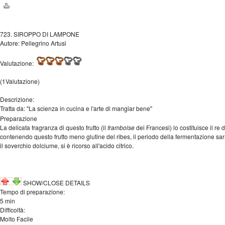
723. SIROPPO DI LAMPONE
Autore:
Pellegrino Artusi
Valutazione:
(1Valutazione)
Descrizione:
Tratta da: "La scienza in cucina e l'arte di mangiar bene"
Preparazione
La delicata fragranza di questo frutto (il
framboise
dei Francesi) lo costituisce il re
contenendo questo frutto meno glutine del ribes, il periodo della fermentazione sa
il soverchio dolciume, si è ricorso all'acido citrico.
SHOW/CLOSE DETAILS
Tempo di preparazione:
5 min
Difficoltà:
Molto Facile