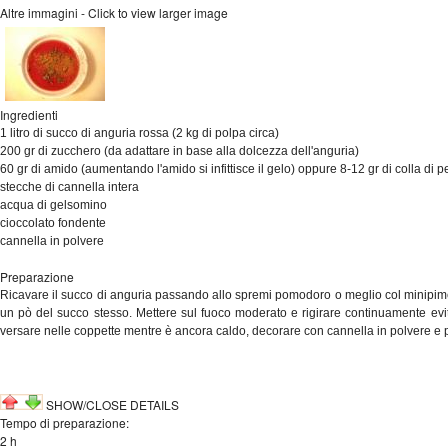
Altre immagini - Click to view larger image
Ingredienti
1 litro di succo di anguria rossa (2 kg di polpa circa)
200 gr di zucchero
(da adattare in base alla dolcezza dell'anguria)
60 gr di amido (aumentando l'amido si infittisce il gelo) oppure 8-12 gr di colla di 
stecche di cannella intera
acqua di gelsomino
cioccolato fondente
cannella in polvere
Preparazione
Ricavare il succo di anguria passando allo spremi pomodoro o meglio col minipimer 
un pò del succo stesso. Mettere sul fuoco moderato e rigirare continuamente evit
versare nelle coppette mentre è ancora caldo, decorare con cannella in polvere e p
SHOW/CLOSE DETAILS
Tempo di preparazione:
2 h