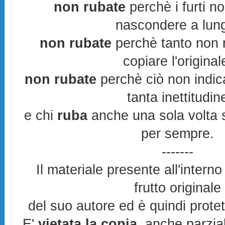
non rubate
perchè i furti n
nascondere a lun
non rubate
perchè tanto non r
copiare l'original
non rubate
perchè ciò non indic
tanta inettitudin
e chi
ruba
anche una sola volta s
per sempre.
-------
Il materiale presente all'interno
frutto originale
del suo autore ed è quindi prote
E'
vietata la copia
, anche parzia