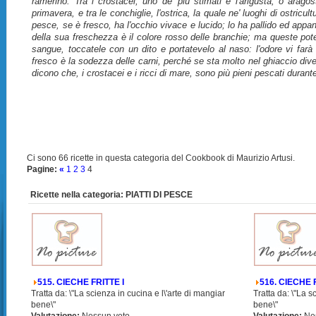
ramerino. Tra i crostacei, uno de' più stimati è l'arigusta, o arago
primavera, e tra le conchiglie, l'ostrica, la quale ne' luoghi di ostricultur
pesce, se è fresco, ha l'occhio vivace e lucido; lo ha pallido ed appa
della sua freschezza è il colore rosso delle branchie; ma queste pote
sangue, toccatele con un dito e portatevelo al naso: l'odore vi farà 
fresco è la sodezza delle carni, perché se sta molto nel ghiaccio diven
dicono che, i crostacei e i ricci di mare, sono più pieni pescati durante 
Ci sono 66 ricette in questa categoria del Cookbook di Maurizio Artusi.
Pagine:
«
1
2
3
4
Ricette nella categoria: PIATTI DI PESCE
515. CIECHE FRITTE I
516. CIECHE F
Tratta da: \"La scienza in cucina e l\'arte di mangiar
Tratta da: \"La s
bene\"
bene\"